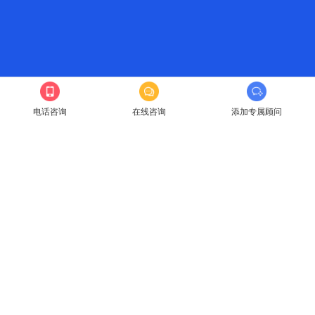
电话咨询
在线咨询
添加专属顾问
布局私域，准备好了么
您可以与我们联系，我们将有专家为您更好的提供整体解决方案
免费试用
与我联系